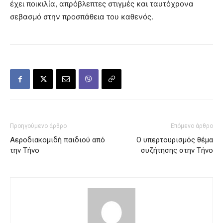
έχει ποικιλία, απρόβλεπτες στιγμές και ταυτόχρονα
σεβασμό στην προσπάθεια του καθενός.
Προηγούμενο άρθρο
Επόμενο άρθρο
Αεροδιακομιδή παιδιού από
Ο υπερτουρισμός θέμα
την Τήνο
συζήτησης στην Τήνο