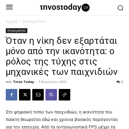
Αρχική
Επικαιρότητα
Επικαιρότητα
Όταν η νίκη δεν εξαρτάται
μόνο από την ικανότητα: ο
ρόλος της τύχης στις
μηχανικές των παιχνιδιών
Από
Tinos Today
-
5 Αυγούστου 2025
0
Στο ψηφιακό τοπίο των παιχνιδιών, η ικανότητα του
παίκτη θεωρείται εδώ και χρόνια βασικός παράγοντας
για την επιτυχία. Από τα ανταγωνιστικά FPS μέχρι τα