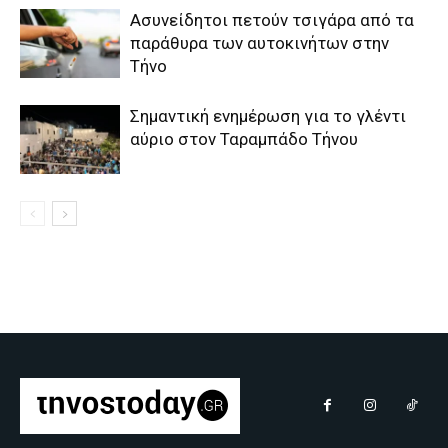
Ασυνείδητοι πετούν τσιγάρα από τα
παράθυρα των αυτοκινήτων στην
Τήνο
Σημαντική ενημέρωση για το γλέντι
αύριο στον Ταραμπάδο Τήνου