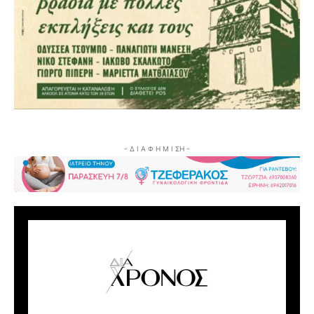
- Δ Ι Α Φ Η Μ Ι ΣΗ -