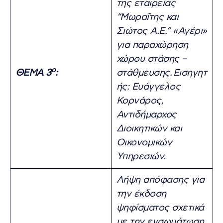
της εταιρείας
“Μωραΐτης και
Σιώτος Α.Ε.” «Αγέρι»
για παραχώρηση
χώρου στάσης –
ο
ΘΕΜΑ 3
:
στάθμευσης.
Εισηγητ
ής: Ευάγγελος
Κορνάρος,
Αντιδήμαρχος
Διοικητικών και
Οικονομικών
Υπηρεσιών.
Λήψη απόφασης για
την έκδοση
ψηφίσματος σχετικά
με την ενσωμάτωση