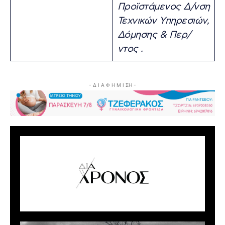
Προϊστάμενος Δ/νση
Τεχνικών Υπηρεσιών,
Δόμησης & Περ/
ντος .
- Δ Ι Α Φ Η Μ Ι ΣΗ -