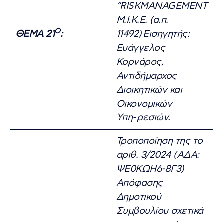
“
RISKMANAGEMENT
Μ.Ι.Κ.Ε. (α.π.
Ο
ΘΕΜΑ 21
:
11492)
Εισηγητής:
Ευάγγελος
Κορνάρος,
Αντιδήμαρχος
Διοικητικών και
Οικονομικών
Υπη-
ρεσιών.
Τροποποίηση της το
αριθ. 3/2024 (ΑΔΑ:
ΨΕ0ΚΩΗ6-8Γ3)
Απόφασης
Δημοτικού
Συμβουλίου σχετικά