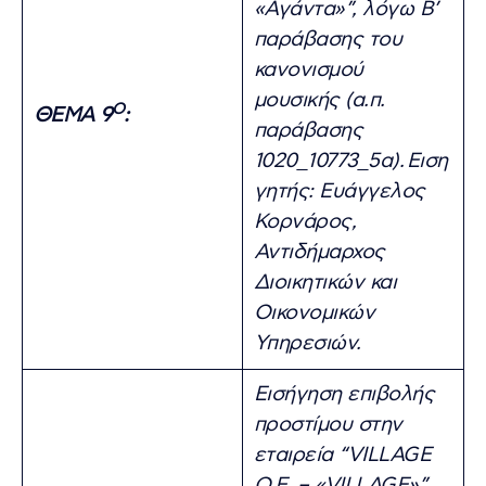
«Αγάντα»”, λόγω Β’
παράβασης του
κανονισμού
μουσικής (α.π.
Ο
ΘΕΜΑ 9
:
παράβασης
1020_10773_5α).
Ειση
γητής: Ευάγγελος
Κορνάρος,
Αντιδήμαρχος
Διοικητικών και
Οικονομικών
Υπηρεσιών.
Εισήγηση επιβολής
προστίμου στην
εταιρεία “VILLAGE
O.E. – «VILLAGE»”,