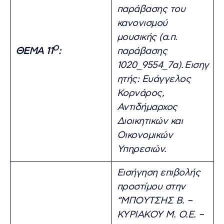
παράβασης του
κανονισμού
μουσικής (α.π.
Ο
ΘΕΜΑ 11
:
παράβασης
1020_9554_7α).
Εισηγ
ητής: Ευάγγελος
Κορνάρος,
Αντιδήμαρχος
Διοικητικών και
Οικονομικών
Υπηρεσιών.
Εισήγηση επιβολής
προστίμου στην
“ΜΠΟΥΤΣΗΣ Β. –
ΚΥΡΙΑΚΟΥ Μ. Ο.Ε. –