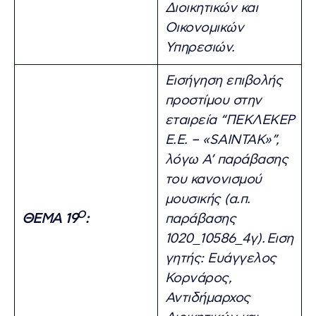
Διοικητικών και
Οικονομικών
Υπηρεσιών.
Εισήγηση επιβολής
προστίμου στην
εταιρεία “ΠΕΚΛΕΚΕΡ
Ε.Ε. – «SAINTAK»”,
λόγω Α’ παράβασης
του κανονισμού
μουσικής (α.π.
Ο
ΘΕΜΑ 19
:
παράβασης
1020_10586_4γ).
Ειση
γητής: Ευάγγελος
Κορνάρος,
Αντιδήμαρχος