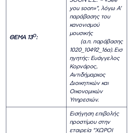
SOON E.E. – «See
you soon»”, λόγω Α’
παράβασης του
κανονισμού
μουσικής
Ο
ΘΕΜΑ 13
:
(α.π. παράβασης
1020_10492_16α).
Εισ
ηγητής: Ευάγγελος
Κορνάρος,
Αντιδήμαρχος
Διοικητικών και
Οικονομικών
Υπηρεσιών.
Εισήγηση επιβολής
προστίμου στην
εταιρεία “ΧΩΡΟΙ