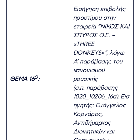
Εισήγηση επιβολής
προστίμου στην
εταιρεία “ΝΙΚΟΣ ΚΑΙ
ΣΠΥΡΟΣ Ο.Ε. –
«THREE
DONKEYS»”, λόγω
Α’ παράβασης του
κανονισμού
Ο
ΘΕΜΑ 16
:
μουσικής
(α.π. παράβασης
1020_10206_16α).
Εισ
ηγητής: Ευάγγελος
Κορνάρος,
Αντιδήμαρχος
Διοικητικών και