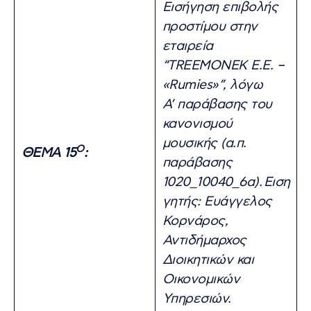
Εισήγηση επιβολής
προστίμου στην
εταιρεία
“TREEMONEK Ε.Ε. –
«Rumies»”, λόγω
Α’ παράβασης του
κανονισμού
μουσικής (α.π.
Ο
ΘΕΜΑ 15
:
παράβασης
1020_10040_6α).
Ειση
γητής: Ευάγγελος
Κορνάρος,
Αντιδήμαρχος
Διοικητικών και
Οικονομικών
Υπηρεσιών.