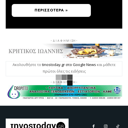
ΠΕΡΙΣΣΌΤΕΡΑ »
- Δ Ι Α Φ Η Μ Ι ΣΗ -
Ακολουθήστε το
tinostoday.gr στο Google News
και μάθετε
πρώτοι όλες τις ειδήσεις
- Δ Ι Α Φ Η Μ Ι ΣΗ -