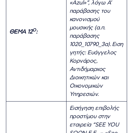
«Azul»”, λόγω Α’
παράβασης του
κανονισμού
μουσικής (α.π.
Ο
ΘΕΜΑ 12
:
παράβασης
1020_10790_3α).
Ειση
γητής: Ευάγγελος
Κορνάρος,
Αντιδήμαρχος
Διοικητικών και
Οικονομικών
Υπηρεσιών.
Εισήγηση επιβολής
προστίμου στην
εταιρεία “SEE YOU