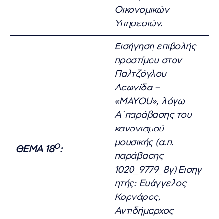
Οικονομικών
Υπηρεσιών.
Εισήγηση επιβολής
προστίμου στον
Παλτζόγλου
Λεωνίδα –
«MAYOU», λόγω
Α΄παράβασης του
κανονισμού
μουσικής (α.π.
Ο
ΘΕΜΑ 18
:
παράβασης
1020_9779_8γ)
Εισηγ
ητής: Ευάγγελος
Κορνάρος,
Αντιδήμαρχος