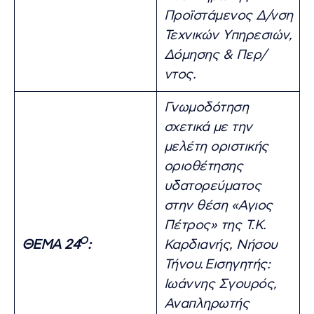
Προϊστάμενος Δ/νση
Τεχνικών Υπηρεσιών,
Δόμησης & Περ/
ντος.
Γνωμοδότηση
σχετικά με την
μελέτη οριστικής
οριοθέτησης
υδατορεύματος
στην θέση «Αγιος
Πέτρος» της Τ.Κ.
Ο
ΘΕΜΑ 24
:
Καρδιανής, Νήσου
Τήνου.
Εισηγητής:
Ιωάννης Σγουρός,
Αναπληρωτής