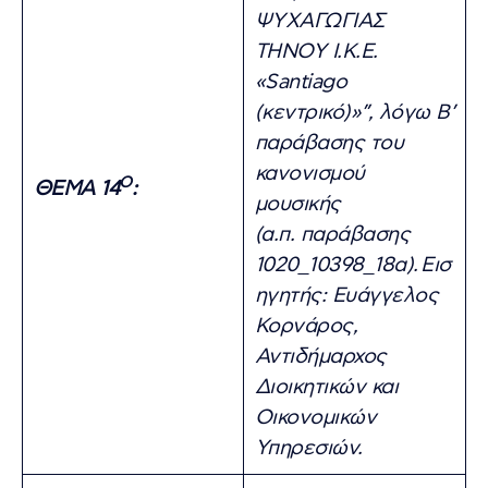
ΨΥΧΑΓΩΓΙΑΣ
ΤΗΝΟΥ Ι.Κ.Ε.
«Santiago
(κεντρικό)»”, λόγω Β’
παράβασης του
κανονισμού
Ο
ΘΕΜΑ 14
:
μουσικής
(α.π. παράβασης
1020_10398_18α).
Εισ
ηγητής: Ευάγγελος
Κορνάρος,
Αντιδήμαρχος
Διοικητικών και
Οικονομικών
Υπηρεσιών.