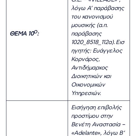
λόγω Α’ παράβασης
του κανονισμού
μουσικής (α.π.
Ο
ΘΕΜΑ 10
:
παράβασης
1020_8518_112α).
Εισ
ηγητής: Ευάγγελος
Κορνάρος,
Αντιδήμαρχος
Διοικητικών και
Οικονομικών
Υπηρεσιών.
Εισήγηση επιβολής
προστίμου στην
Βενέτη Αναστασία –
«Adelante», λόγω Β’