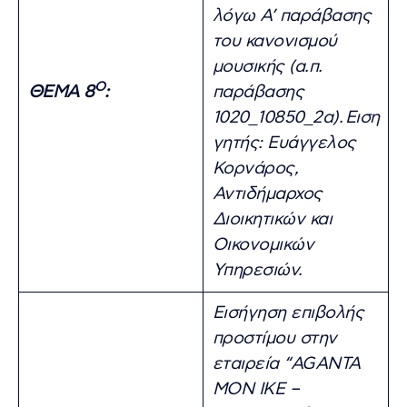
λόγω Α’ παράβασης
του κανονισμού
μουσικής (α.π.
Ο
ΘΕΜΑ 8
:
παράβασης
1020_10850_2α).
Ειση
γητής: Ευάγγελος
Κορνάρος,
Αντιδήμαρχος
Διοικητικών και
Οικονομικών
Υπηρεσιών.
Εισήγηση επιβολής
προστίμου στην
εταιρεία “AGANTA
ΜΟΝ ΙΚΕ –