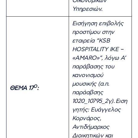
Οικονομικών
Υπηρεσιών.
Εισήγηση επιβολής
προστίμου στην
εταιρεία “KSB
HOSPITALITY ΙΚΕ –
«AMARO»”, λόγω Α’
παράβασης του
κανονισμού
μουσικής (α.π.
Ο
ΘΕΜΑ 17
:
παράαβσης
1020_10795_2γ).
Ειση
γητής: Ευάγγελος
Κορνάρος,
Αντιδήμαρχος
Διοικητικών και